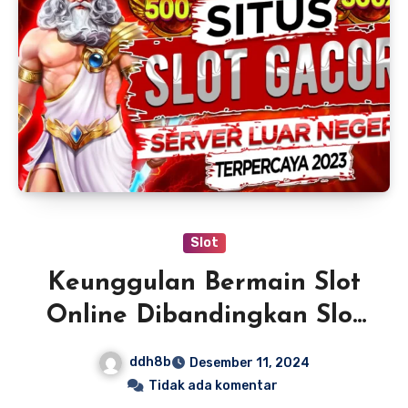
Slot
Keunggulan Bermain Slot
Online Dibandingkan Slot
Fisik
ddh8b
Desember 11, 2024
Tidak ada komentar