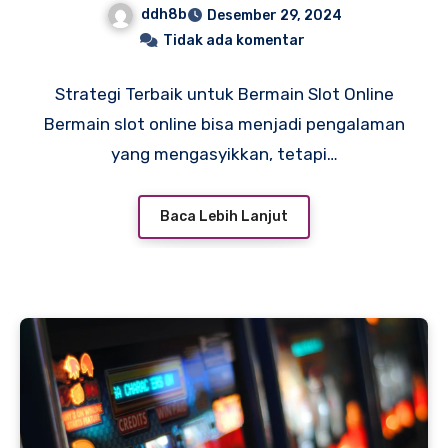
ddh8b
Desember 29, 2024
Tidak ada komentar
Strategi Terbaik untuk Bermain Slot Online
Bermain slot online bisa menjadi pengalaman
yang mengasyikkan, tetapi…
Baca Lebih Lanjut