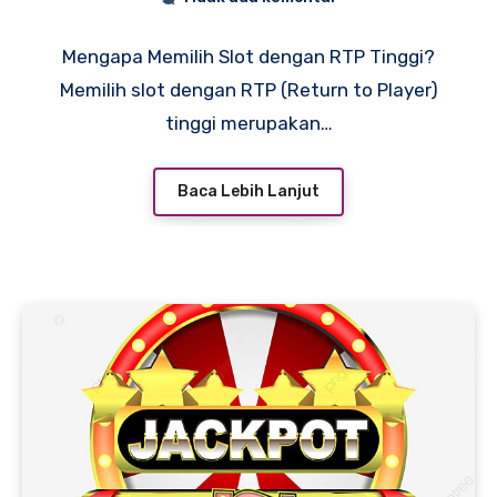
Mengapa Memilih Slot dengan RTP Tinggi?
Memilih slot dengan RTP (Return to Player)
tinggi merupakan…
Baca Lebih Lanjut