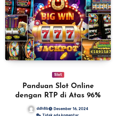
Slot
Panduan Slot Online
dengan RTP di Atas 96%
ddh8b
Desember 16, 2024
Tidak ada komentar