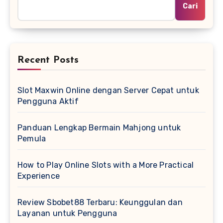
Cari
Recent Posts
Slot Maxwin Online dengan Server Cepat untuk
Pengguna Aktif
Panduan Lengkap Bermain Mahjong untuk
Pemula
How to Play Online Slots with a More Practical
Experience
Review Sbobet88 Terbaru: Keunggulan dan
Layanan untuk Pengguna