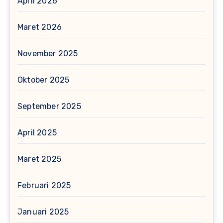
April 2026
Maret 2026
November 2025
Oktober 2025
September 2025
April 2025
Maret 2025
Februari 2025
Januari 2025