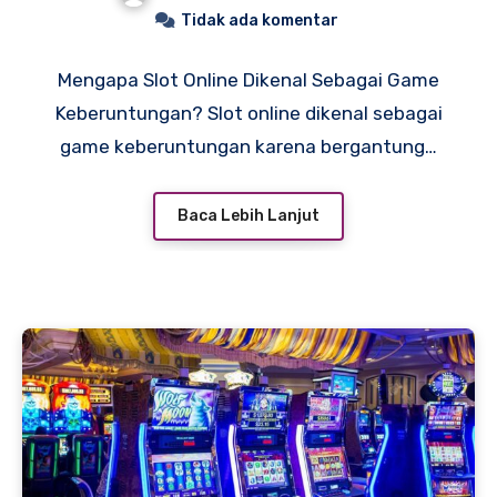
Tidak ada komentar
Mengapa Slot Online Dikenal Sebagai Game
Keberuntungan? Slot online dikenal sebagai
game keberuntungan karena bergantung…
Baca Lebih Lanjut