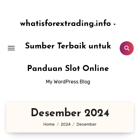
Lewati
ke
konten
whatisforextrading.info -
Sumber Terbaik untuk
Panduan Slot Online
My WordPress Blog
Desember 2024
Home
2024
Desember