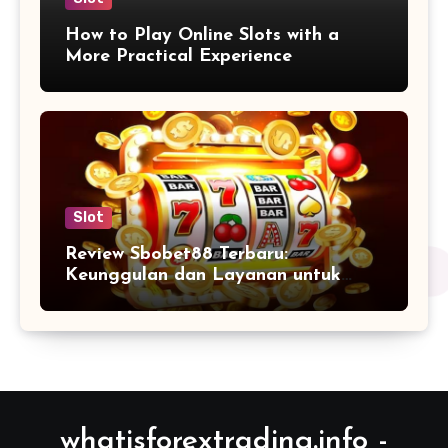
How to Play Online Slots with a
More Practical Experience
Slot
Review Sbobet88 Terbaru:
Keunggulan dan Layanan untuk
Pengguna
whatisforextrading.info -