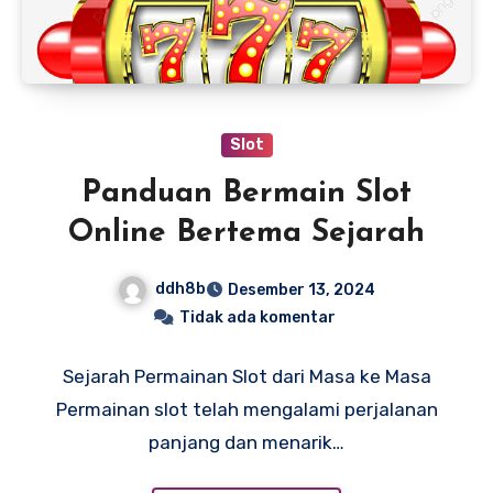
Slot
Panduan Bermain Slot
Online Bertema Sejarah
ddh8b
Desember 13, 2024
Tidak ada komentar
Sejarah Permainan Slot dari Masa ke Masa
Permainan slot telah mengalami perjalanan
panjang dan menarik…