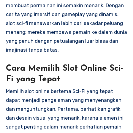
membuat permainan ini semakin menarik. Dengan
cerita yang imersif dan gameplay yang dinamis,
slot sci-fi menawarkan lebih dari sekadar peluang
menang; mereka membawa pemain ke dalam dunia
yang penuh dengan petualangan luar biasa dan
imajinasi tanpa batas.
Cara Memilih Slot Online Sci-
Fi yang Tepat
Memilih slot online bertema Sci-Fi yang tepat
dapat menjadi pengalaman yang menyenangkan
dan menguntungkan. Pertama, perhatikan grafik
dan desain visual yang menarik, karena elemen ini
sangat penting dalam menarik perhatian pemain.