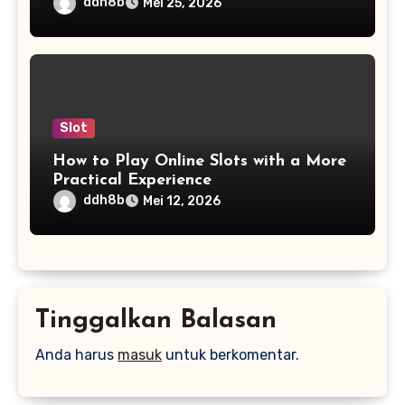
ddh8b
Mei 25, 2026
Slot
How to Play Online Slots with a More
Practical Experience
ddh8b
Mei 12, 2026
Tinggalkan Balasan
Anda harus
masuk
untuk berkomentar.