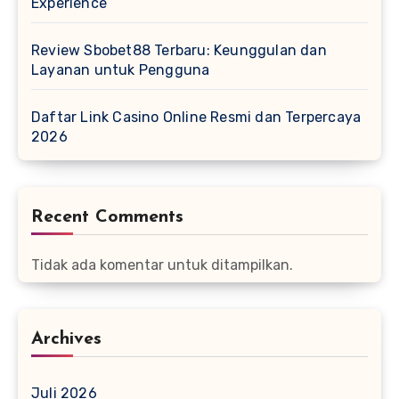
Experience
Review Sbobet88 Terbaru: Keunggulan dan
Layanan untuk Pengguna
Daftar Link Casino Online Resmi dan Terpercaya
2026
Recent Comments
Tidak ada komentar untuk ditampilkan.
Archives
Juli 2026