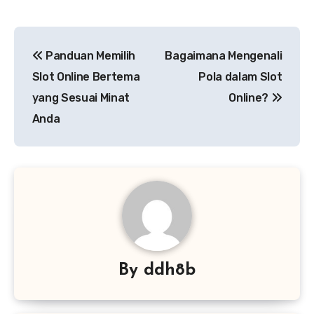
Navigasi
Panduan Memilih
Bagaimana Mengenali
pos
Slot Online Bertema
Pola dalam Slot
yang Sesuai Minat
Online?
Anda
By
ddh8b