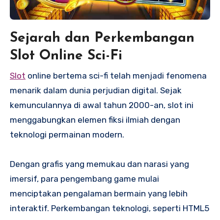
Sejarah dan Perkembangan
Slot Online Sci-Fi
Slot
online bertema sci-fi telah menjadi fenomena
menarik dalam dunia perjudian digital. Sejak
kemunculannya di awal tahun 2000-an, slot ini
menggabungkan elemen fiksi ilmiah dengan
teknologi permainan modern.
Dengan grafis yang memukau dan narasi yang
imersif, para pengembang game mulai
menciptakan pengalaman bermain yang lebih
interaktif. Perkembangan teknologi, seperti HTML5