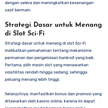
dengan selera dan meningkatkan kesenangan
saat bermain.
Strategi Dasar untuk Menang
di Slot Sci-Fi
Strategi dasar untuk menang di slot Sci-Fi
melibatkan pemahaman tentang mekanisme
permainan dan pengelolaan bankroll yang baik.
Pertama, pilih mesin slot yang menawarkan
volatilitas rendah hingga sedang, sehingga
peluang menang lebih tinggi.
Selanjutnya, manfaatkan bonus dan promosi yang
ditawarkan oleh kasino online, karena ini dapat