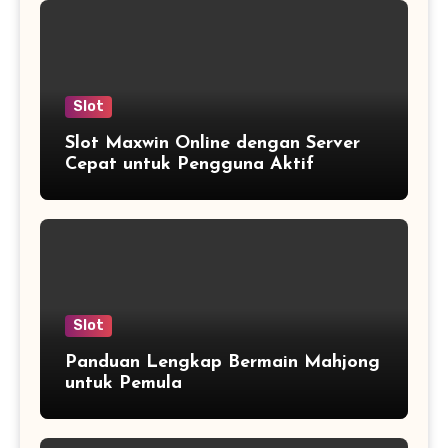
Slot
Slot Maxwin Online dengan Server
Cepat untuk Pengguna Aktif
Slot
Panduan Lengkap Bermain Mahjong
untuk Pemula