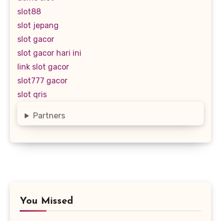
slot88
slot jepang
slot gacor
slot gacor hari ini
link slot gacor
slot777 gacor
slot qris
Partners
You Missed