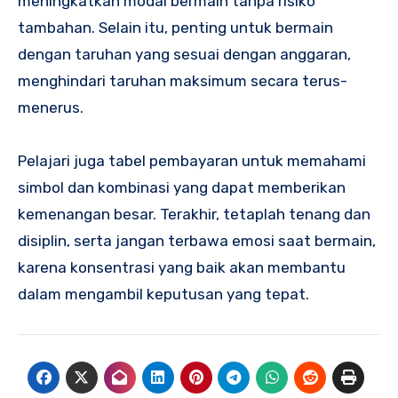
meningkatkan modal bermain tanpa risiko
tambahan. Selain itu, penting untuk bermain
dengan taruhan yang sesuai dengan anggaran,
menghindari taruhan maksimum secara terus-
menerus.
Pelajari juga tabel pembayaran untuk memahami
simbol dan kombinasi yang dapat memberikan
kemenangan besar. Terakhir, tetaplah tenang dan
disiplin, serta jangan terbawa emosi saat bermain,
karena konsentrasi yang baik akan membantu
dalam mengambil keputusan yang tepat.