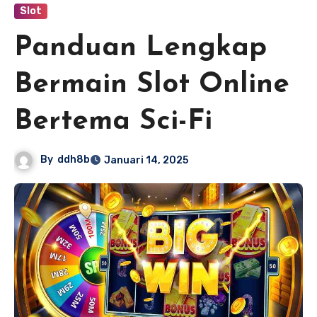
Slot
Panduan Lengkap
Bermain Slot Online
Bertema Sci-Fi
By
ddh8b
Januari 14, 2025