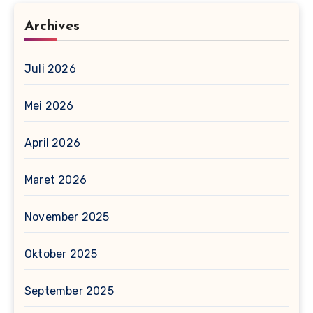
Archives
Juli 2026
Mei 2026
April 2026
Maret 2026
November 2025
Oktober 2025
September 2025