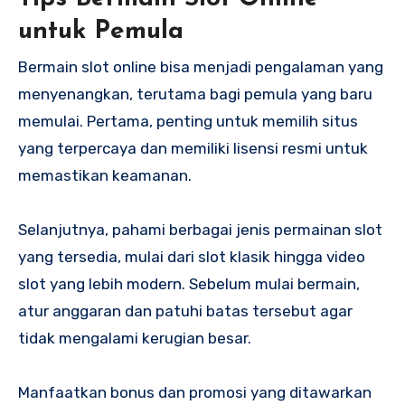
untuk Pemula
Bermain slot online bisa menjadi pengalaman yang
menyenangkan, terutama bagi pemula yang baru
memulai. Pertama, penting untuk memilih situs
yang terpercaya dan memiliki lisensi resmi untuk
memastikan keamanan.
Selanjutnya, pahami berbagai jenis permainan slot
yang tersedia, mulai dari slot klasik hingga video
slot yang lebih modern. Sebelum mulai bermain,
atur anggaran dan patuhi batas tersebut agar
tidak mengalami kerugian besar.
Manfaatkan bonus dan promosi yang ditawarkan