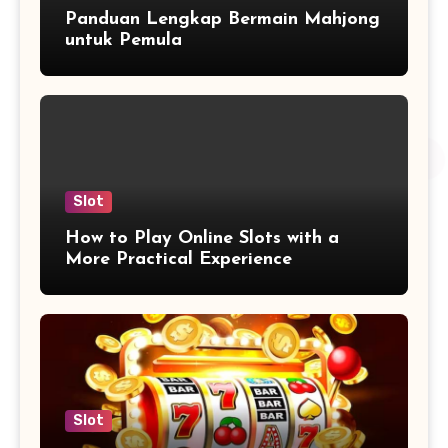
Panduan Lengkap Bermain Mahjong
untuk Pemula
Slot
How to Play Online Slots with a
More Practical Experience
Slot