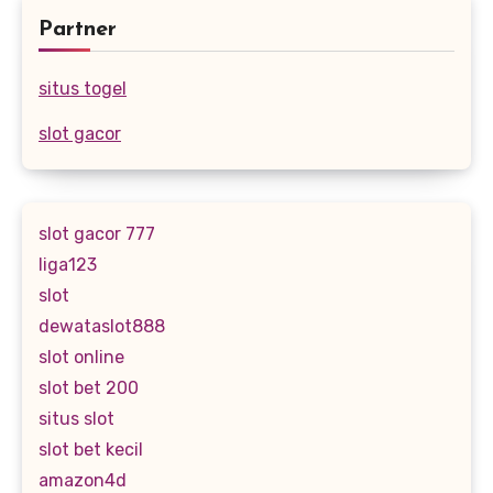
Partner
situs togel
slot gacor
slot gacor 777
liga123
slot
dewataslot888
slot online
slot bet 200
situs slot
slot bet kecil
amazon4d