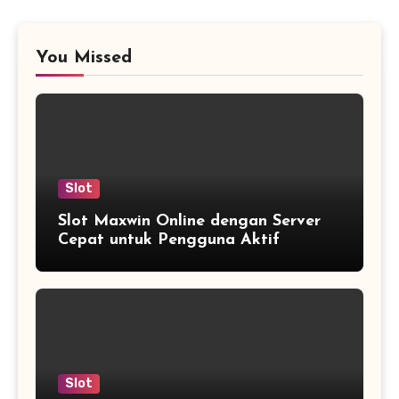
You Missed
Slot
Slot Maxwin Online dengan Server
Cepat untuk Pengguna Aktif
Slot